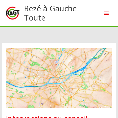
Aller
Rezé à Gauche
Men
au
Toute
contenu
princ