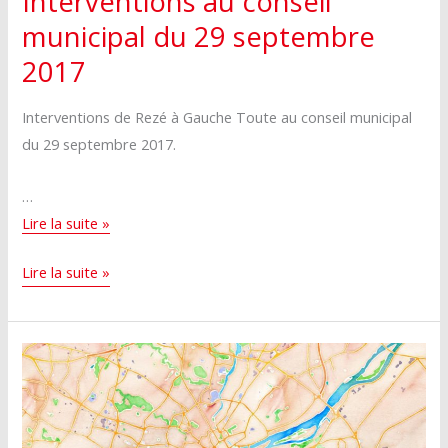
Interventions au conseil
municipal du 29 septembre
2017
Interventions de Rezé à Gauche Toute au conseil municipal
du 29 septembre 2017.
…
Interventions
Lire la suite »
au
Interventions
Lire la suite »
conseil
au
municipal
conseil
du
municipal
29
du
septembre
29
2017
septembre