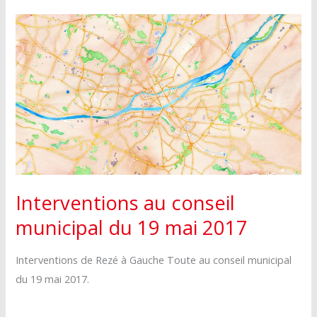
conseil
du
municipal
23
du
juin
23
2017
juin
2017
Interventions au conseil
municipal du 19 mai 2017
Interventions de Rezé à Gauche Toute au conseil municipal
du 19 mai 2017.
…