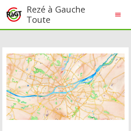
Aller
Rezé à Gauche
Men
au
Toute
contenu
princ