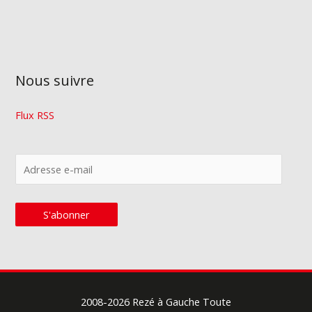
Nous suivre
Flux RSS
A
d
r
S'abonner
e
s
s
e
2008-2026
Rezé à Gauche Toute
e