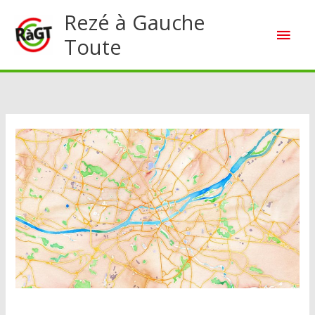
Aller
Rezé à Gauche
Men
au
Toute
contenu
princ