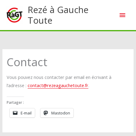
Aller
Rezé à Gauche
Men
au
Toute
contenu
princ
Contact
Vous pouvez nous contacter par email en écrivant à
l’adresse :
contact@rezeagauchetoute.fr
.
Partager :
E-mail
Mastodon