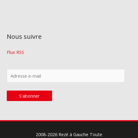
Nous suivre
Flux RSS
A
d
r
S'abonner
e
s
s
e
2008-2026
Rezé à Gauche Toute
e