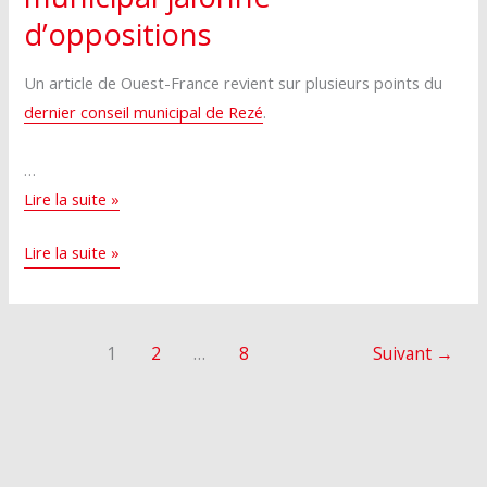
d’oppositions
Un article de Ouest-France revient sur plusieurs points du
dernier conseil municipal de Rezé
.
…
À
Lire la suite »
Rezé,
À
Lire la suite »
un
Rezé,
long
un
conseil
long
municipal
1
2
…
8
Suivant
→
conseil
jalonné
municipal
d’oppositions
jalonné
d’oppositions