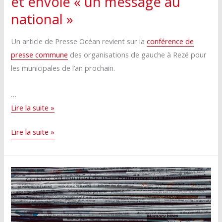
et envoie « un message au
national »
Un article de Presse Océan revient sur la
conférence de
presse commune
des organisations de gauche à Rezé pour
les municipales de l’an prochain.
…
Municipales
Lire la suite »
2026.
Municipales
Lire la suite »
À
2026.
Rezé,
À
la
Rezé,
gauche
la
signe
gauche
une
signe
entente