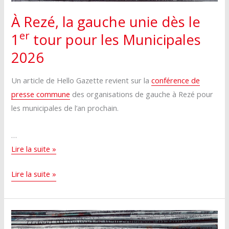
de
place
la
aux
À Rezé, la gauche unie dès le
place
partis
er
1
tour pour les Municipales
aux
2026
partis
Un article de Hello Gazette revient sur la
conférence de
presse commune
des organisations de gauche à Rezé pour
les municipales de l’an prochain.
…
À
Lire la suite »
Rezé,
À
Lire la suite »
la
Rezé,
gauche
la
unie
gauche
dès
unie