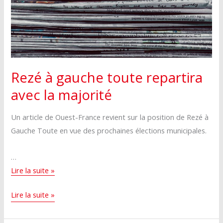
une
XXL
entente
et
XXL
envoie
et
« un
envoie
message
« un
au
Rezé à gauche toute repartira
message
national »
avec la majorité
au
national »
Un article de Ouest-France revient sur la position de Rezé à
Gauche Toute en vue des prochaines élections municipales.
…
Rezé
Lire la suite »
à
Rezé
Lire la suite »
gauche
à
toute
gauche