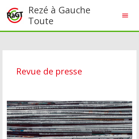
Aller
Rezé à Gauche
Men
au
Toute
contenu
princ
Revue de presse