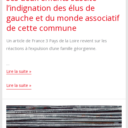
l’indignation des élus de
gauche et du monde associatif
de cette commune
Un article de France 3 Pays de la Loire revient sur les
réactions à l’expulsion d’une famille géorgienne.
…
L’expulsion
Lire la suite »
d’une
L’expulsion
Lire la suite »
mère
d’une
et
mère
de
et
ses
de
deux
ses
enfants