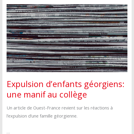
repartira
toute
avec
repartira
la
avec
majorité
la
majorité
Expulsion d’enfants géorgiens:
une manif au collège
Un article de Ouest-France revient sur les réactions à
l’expulsion d’une famille géorgienne.
…