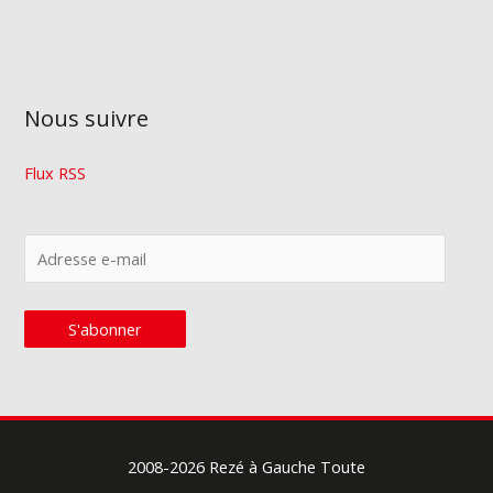
Nous suivre
Flux RSS
A
d
r
S'abonner
e
s
s
e
2008-2026
Rezé à Gauche Toute
e