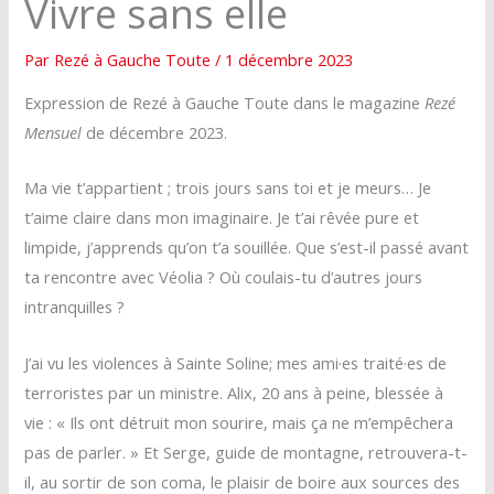
Vivre sans elle
Par
Rezé à Gauche Toute
/
1 décembre 2023
Expression de Rezé à Gauche Toute dans le magazine
Rezé
Mensuel
de décembre 2023.
Ma vie t’appartient ; trois jours sans toi et je meurs… Je
t’aime claire dans mon imaginaire. Je t’ai rêvée pure et
limpide, j’apprends qu’on t’a souillée. Que s’est-il passé avant
ta rencontre avec Véolia ? Où coulais-tu d’autres jours
intranquilles ?
J’ai vu les violences à Sainte Soline; mes ami·es traité·es de
terroristes par un ministre. Alix, 20 ans à peine, blessée à
vie : « Ils ont détruit mon sourire, mais ça ne m’empêchera
pas de parler. » Et Serge, guide de montagne, retrouvera-t-
il, au sortir de son coma, le plaisir de boire aux sources des