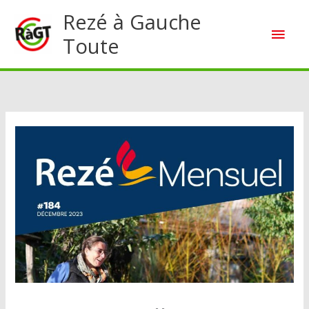
Aller
Rezé à Gauche
Men
au
Toute
contenu
princ