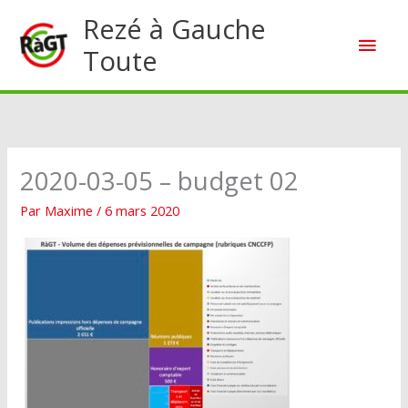
Aller
Rezé à Gauche
Men
au
Toute
contenu
princ
2020-03-05 – budget 02
Par
Maxime
/
6 mars 2020