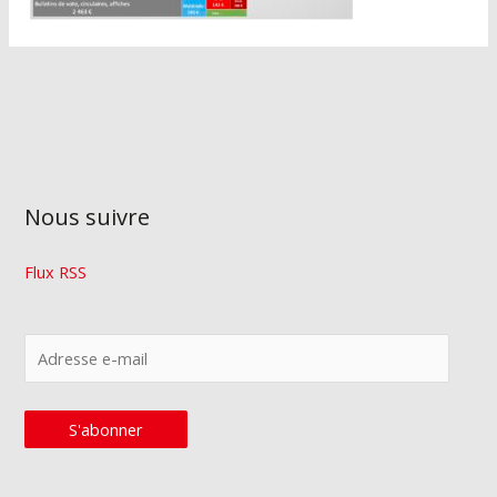
Nous suivre
Flux RSS
A
d
r
S'abonner
e
s