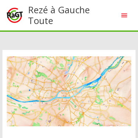
Aller
Rezé à Gauche
Men
au
Toute
contenu
princ