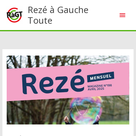
Aller
Rezé à Gauche
Men
au
Toute
contenu
princ