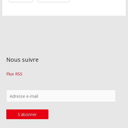
Nous suivre
Flux RSS
A
d
r
S'abonner
e
s