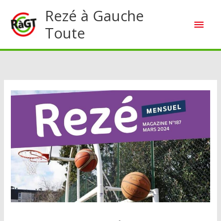
Aller
Rezé à Gauche
Men
au
Toute
contenu
princ