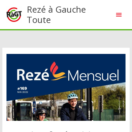
Aller
Rezé à Gauche
Men
au
Toute
contenu
princ