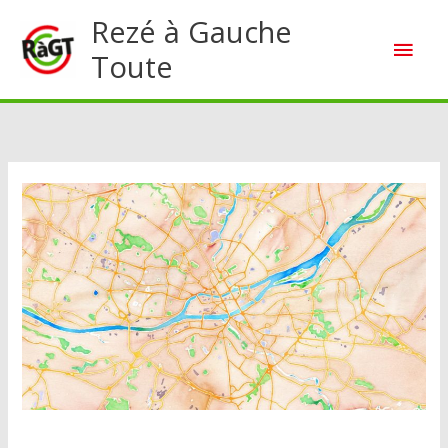
Aller
Rezé à Gauche
Men
au
Toute
contenu
princ