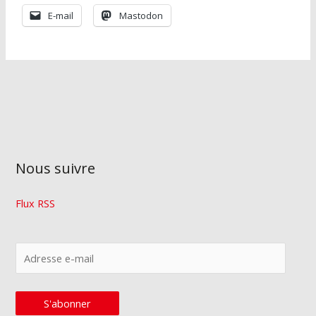
E-mail
Mastodon
Nous suivre
Flux RSS
A
d
r
S'abonner
e