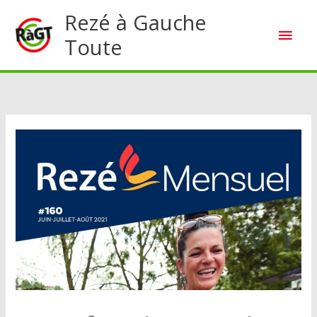
Aller
Rezé à Gauche
Men
au
Toute
contenu
princ