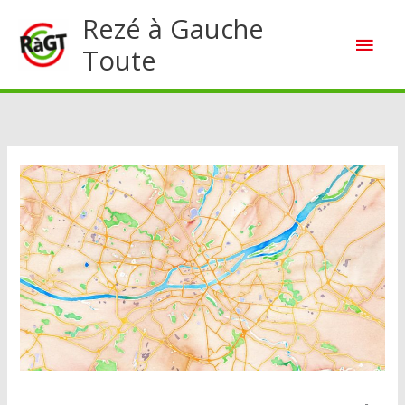
Aller
Rezé à Gauche
Men
au
Toute
contenu
princ