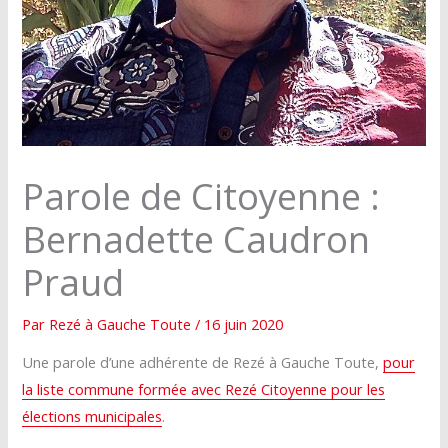
Parole de Citoyenne :
Bernadette Caudron
Praud
Par
Rezé à Gauche Toute
/
16 juin 2020
Une parole d’une adhérente de Rezé à Gauche Toute,
pour
la liste commune formée avec Rezé Citoyenne pour les
élections municipales
.