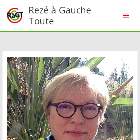
Aller
Rezé à Gauche
Men
au
Toute
contenu
princ