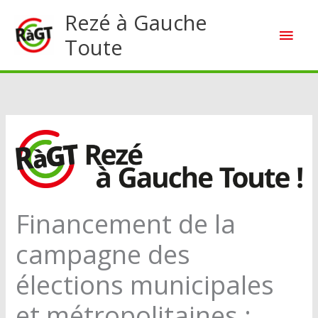
Aller
Rezé à Gauche
Men
au
Toute
contenu
princ
Financement de la
campagne des
élections municipales
et métropolitaines :