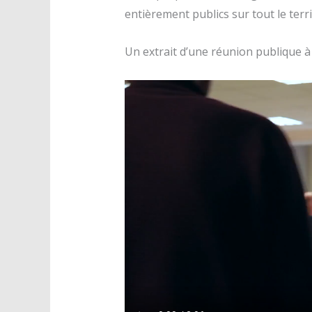
entièrement publics sur tout le terr
Un extrait d’une réunion publique à 