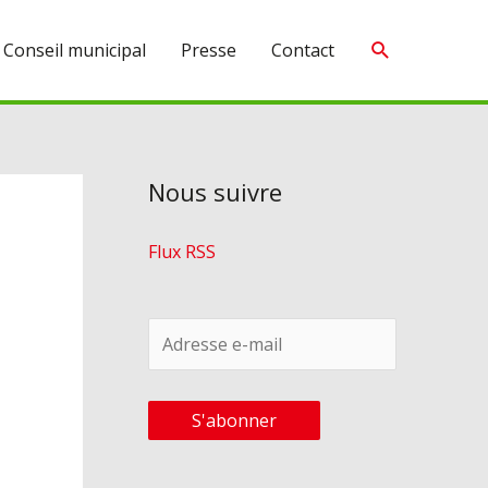
Recherche
Conseil municipal
Presse
Contact
Nous suivre
Flux RSS
A
d
r
S'abonner
e
s