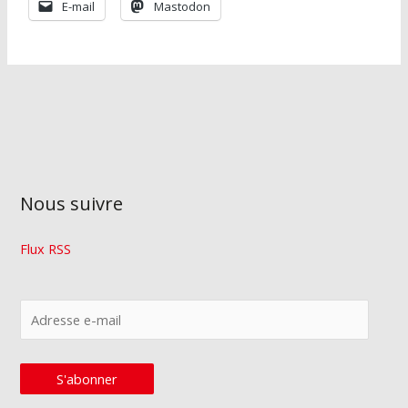
E-mail
Mastodon
Nous suivre
Flux RSS
A
d
r
S'abonner
e