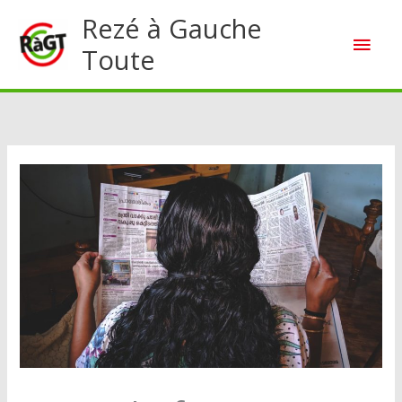
Aller
Rezé à Gauche
Men
au
Toute
contenu
princ