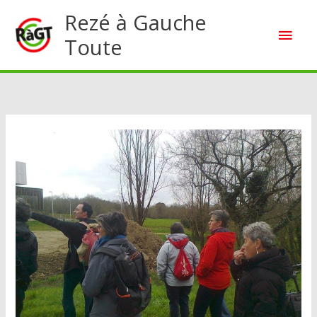
Aller
Rezé à Gauche
Men
au
Toute
contenu
princ