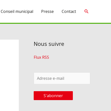
Recherche
Conseil municipal
Presse
Contact
Nous suivre
Flux RSS
A
d
r
S'abonner
e
s